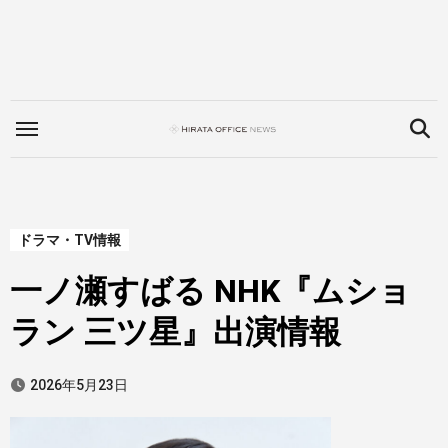
内
容
を
ス
キ
ッ
プ
ドラマ・TV情報
一ノ瀬すばる NHK『ムショ
ラン 三ツ星』出演情報
2026年5月23日