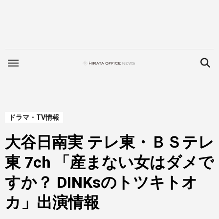
内
容
を
ス
キ
ッ
プ
ドラマ・TV情報
大谷日南実 テレ東・ＢＳテレ
東 7ch 「産まない女はダメで
すか？ DINKsのトツキトオ
カ」出演情報