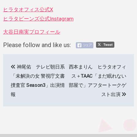
ヒラタオフィス公式X
ヒラタビーンズ公式Instagram
大
谷日南実プロフィール
Please follow and like us:
投
神尾佑 テレビ朝日系
西本まりん ヒラタオフィ
稿
「未解決の女 警視庁文書
ス＋TAAC「まだ眠れない
ナ
捜査官 Season3」出演情
部屋で」アフタートークゲ
報
スト出演
ビ
ゲ
ー
シ